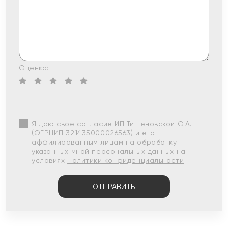
Оценка:
Я даю свое согласие ИП Тишеновской О.А.
(ОГРНИП 321435000026563) и его
аффилированным лицам на обработку
указанных мной персональных данных на
условиях
Политики конфиденциальности
ОТПРАВИТЬ