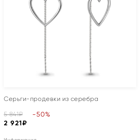
Серьги-продевки из серебра
-
50
%
5 841
₽
2 921
₽
Информация