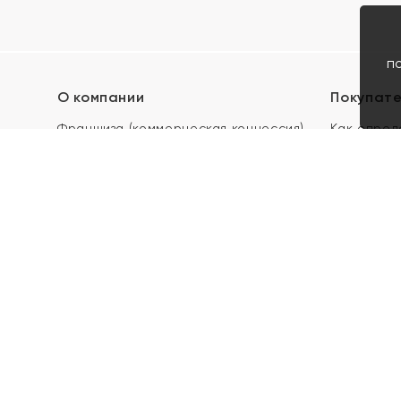
п
О компании
Покупат
Франшиза (коммерческая концессия)
Как опред
Карьера в ЯХОНТ
Акции
Контакты
Скупка и 
Магазины
Отзывы
Электронн
Правила п
подарочны