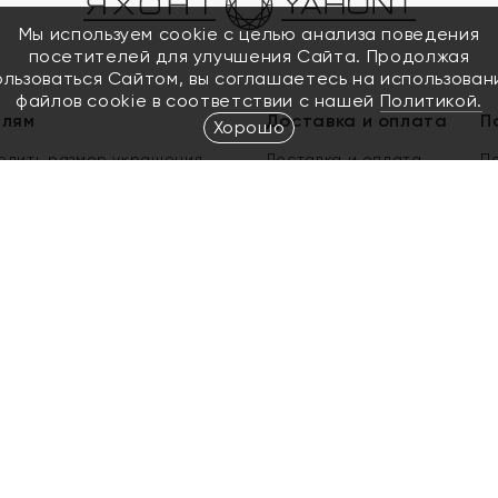
Мы используем cookie с целью анализа поведения
посетителей для улучшения Сайта. Продолжая
ользоваться Сайтом, вы соглашаетесь на использован
файлов cookie в соответствии с нашей
Политикой.
елям
Доставка и оплата
П
Хорошо
елить размер украшения
Доставка и оплата
П
п
обмен золота
ый подарочный сертификат
ользования Электронным
м сертификатом «Яхонт»