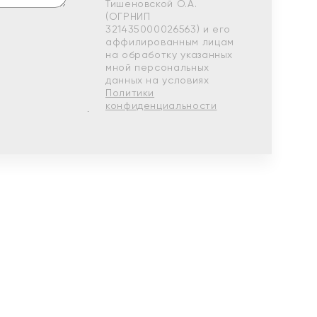
Тишеновской О.А.
(ОГРНИП
321435000026563) и его
аффилированным лицам
на обработку указанных
мной персональных
данных на условиях
Политики
конфиденциальности