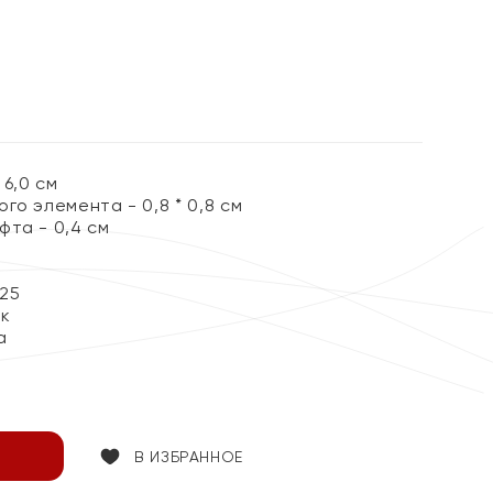
%
6,0 см
го элемента - 0,8 * 0,8 см
фта - 0,4 см
25
ок
а
В ИЗБРАННОЕ