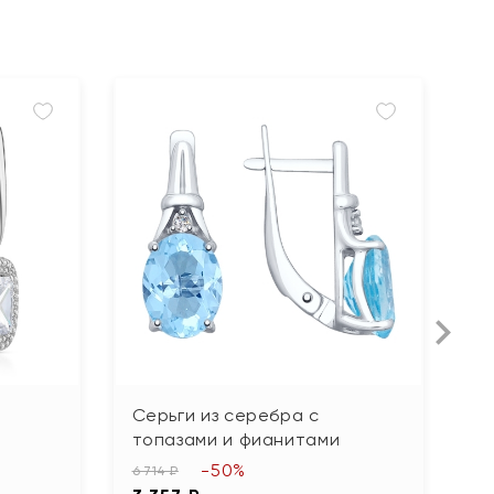
Серьги из серебра с
С
топазами и фианитами
с
-50%
6 714 ₽
16