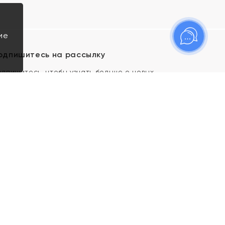
ие
одпишитесь на рассылку
одпишитесь, чтобы узнать больше о новых
оступлениях, новостях и спецпредложениях Яхонт!
Я даю свое согласие ИП Тишеновской О.А.
(ОГРНИП 321435000026563) и его
аффилированным лицам на обработку указанных
мной персональных данных на условиях
Политики
конфиденциальности