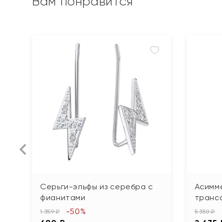
Вам понравится
Серьги-эльфы из серебра с
Асимм
фианитами
транс
-50%
1 359 ₽
5 350 ₽