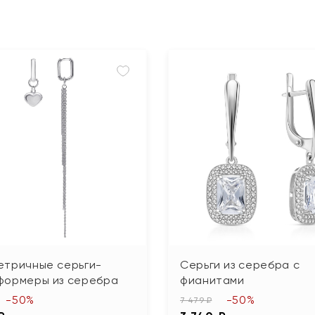
етричные серьги-
Серьги из серебра с
формеры из серебра
фианитами
-50%
-50%
7 479 ₽