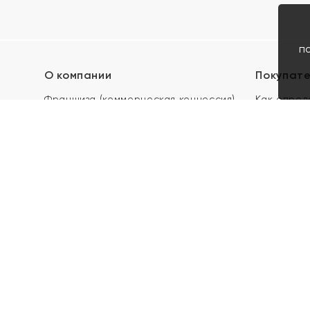
п
О компании
Покупат
Франшиза (коммерческая концессия)
Как опред
Карьера в ЯХОНТ
Акции
Контакты
Скупка и 
Магазины
Отзывы
Электронн
Правила п
подарочны