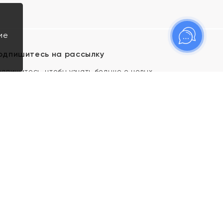
ие
одпишитесь на рассылку
одпишитесь, чтобы узнать больше о новых
оступлениях, новостях и спецпредложениях Яхонт!
Я даю свое согласие ИП Тишеновской О.А.
(ОГРНИП 321435000026563) и его
аффилированным лицам на обработку указанных
мной персональных данных на условиях
Политики
конфиденциальности