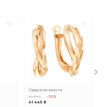
Серьги из золота
С
б
-50%
82 890 ₽
41 445 ₽
15