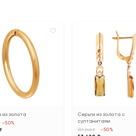
 из золота
Серьги из золота с
султанитами
-50%
-50%
₽
107 240 ₽