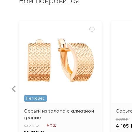
Вам понравится
ЛегкоВес
Серьги из золота с алмазной
Серьга
гранью
8 370 ₽
-50%
4 185 
50 220 ₽