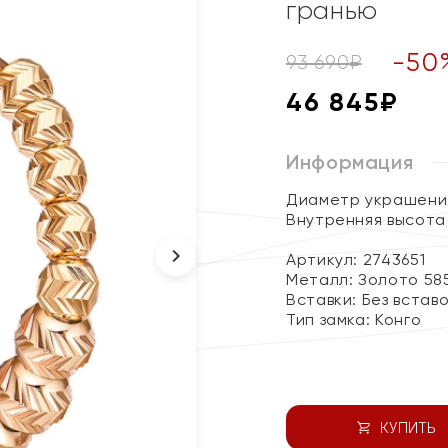
гранью
-
50
93 690
₽
46 845
₽
Информация
Диаметр украшения
Внутренняя высота 
Артикул: 2743651
Металл:
Золото 58
Вставки:
Без встав
Тип замка:
Конго
КУПИТЬ