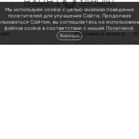
Мы используем cookie с целью анализа поведения
посетителей для улучшения Сайта. Продолжая
ользоваться Сайтом, вы соглашаетесь на использован
файлов cookie в соответствии с нашей
Политикой.
елям
Доставка и оплата
П
Хорошо
елить размер украшения
Доставка и оплата
П
п
обмен золота
ый подарочный сертификат
ользования Электронным
м сертификатом «Яхонт»