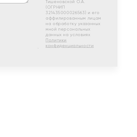
Тишеновской О.А.
(ОГРНИП
321435000026563) и его
аффилированным лицам
на обработку указанных
мной персональных
данных на условиях
Политики
конфиденциальности