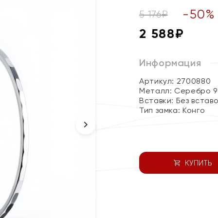
-
50
%
5 176
₽
2 588
₽
Информация
Артикул: 2700880
Металл:
Серебро 9
Вставки:
Без встав
Тип замка:
Конго
КУПИТЬ