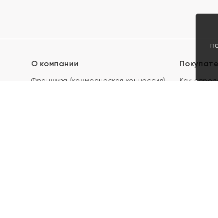
п
О компании
Покупат
Франшиза (коммерческая концессия)
Как опред
Карьера в ЯХОНТ
Акции
Контакты
Скупка и 
Магазины
Отзывы
Электронн
Правила п
подарочны