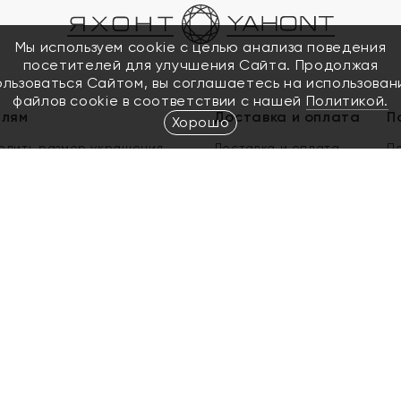
Мы используем cookie с целью анализа поведения
посетителей для улучшения Сайта. Продолжая
ользоваться Сайтом, вы соглашаетесь на использован
файлов cookie в соответствии с нашей
Политикой.
елям
Доставка и оплата
П
Хорошо
елить размер украшения
Доставка и оплата
П
п
обмен золота
ый подарочный сертификат
ользования Электронным
м сертификатом «Яхонт»