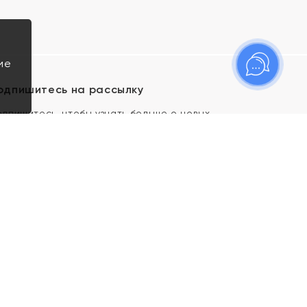
ие
одпишитесь на рассылку
одпишитесь, чтобы узнать больше о новых
оступлениях, новостях и спецпредложениях Яхонт!
Я даю свое согласие ИП Тишеновской О.А.
(ОГРНИП 321435000026563) и его
аффилированным лицам на обработку указанных
мной персональных данных на условиях
Политики