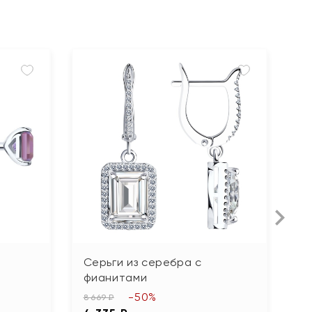
Серьги из серебра с
С
фианитами
2 
-50%
1
8 669 ₽