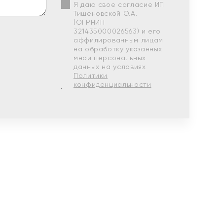
Я даю свое согласие ИП
Тишеновской О.А.
(ОГРНИП
321435000026563) и его
аффилированным лицам
на обработку указанных
мной персональных
данных на условиях
Политики
конфиденциальности