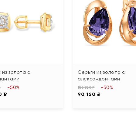
 из золота с
Серьги из золота с
иантами
александритами
-50%
-50%
₽
180 320 ₽
0 ₽
90 160 ₽