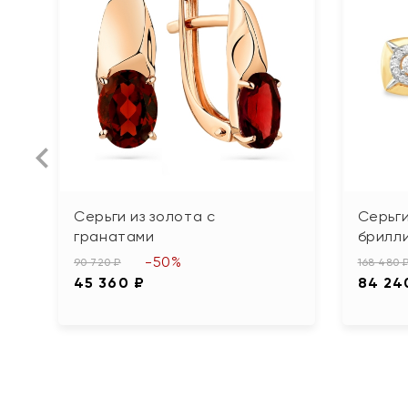
Серьги из золота с
Серьги
гранатами
брилл
-50%
90 720 ₽
168 480 
45 360 ₽
84 24