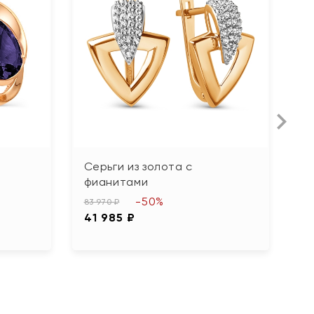
Серьги из золота с
С
фианитами
S
-50%
83 970 ₽
79
41 985 ₽
3