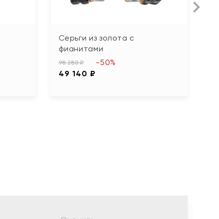
Серьги из золота с
С
фианитами
б
-50%
98 280 ₽
12
49 140 ₽
6