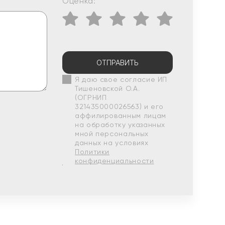
Оценка:
ОТПРАВИТЬ
Я даю свое согласие ИП
Тишеновской О.А.
(ОГРНИП
321435000026563) и его
аффилированным лицам
на обработку указанных
мной персональных
данных на условиях
Политики
конфиденциальности