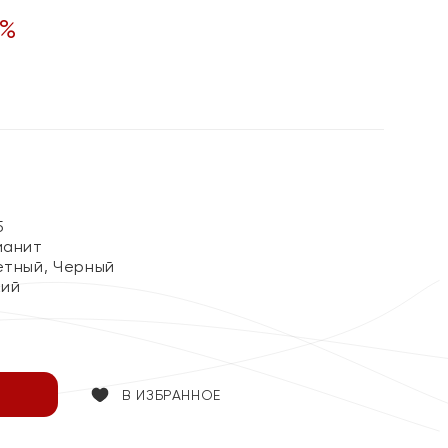
%
5
ианит
етный, Черный
кий
В ИЗБРАННОЕ