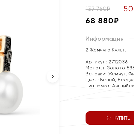
-
50
137 760
₽
68 880
₽
Информация
2 Жемчуга Культ.
Артикул: 2712036
Металл:
Золото 58
Вставки:
Жемчуг, Ф
Цвет:
Белый, Бесцв
Тип замка:
Английс
КУПИТЬ