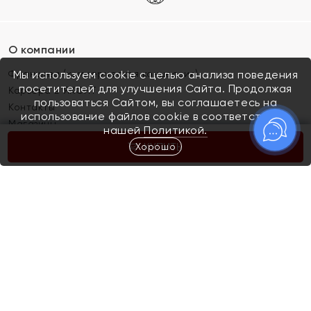
О компании
Франшиза (коммерческая концессия)
Мы используем cookie с целью анализа поведения
посетителей для улучшения Сайта. Продолжая
Карьера в ЯХОНТ
пользоваться Сайтом, вы соглашаетесь на
Контакты
использование файлов cookie в соответствии с
Магазины
нашей
Политикой.
Хорошо
КУПИТЬ
Покупателям
Как определить размер украшения
Киров
Акции
Магазины
Скупка и обмен золота
Отзывы
Электронный подарочный сертификат
Помолвка и свадьба
Правила пользования Электронным
Каталог
подарочным сертификатом «Яхонт»
Новинки