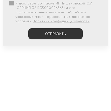
Я даю свое согласие ИП Тишеновской О.А.
(ОГРНИП 321435000026563) и его
аффилированным лицам на обработку
указанных мной персональных данных на
условиях
Политики конфиденциальности
ОТПРАВИТЬ