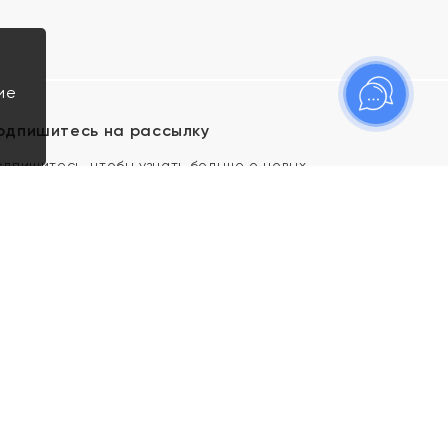
ие
одпишитесь на рассылку
одпишитесь, чтобы узнать больше о новых
оступлениях, новостях и спецпредложениях Яхонт!
Я даю свое согласие ИП Тишеновской О.А.
(ОГРНИП 321435000026563) и его
аффилированным лицам на обработку указанных
мной персональных данных на условиях
Политики