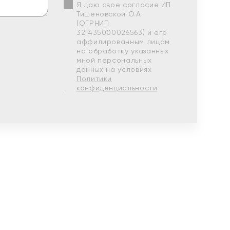
Я даю свое согласие ИП
Тишеновской О.А.
(ОГРНИП
321435000026563) и его
аффилированным лицам
на обработку указанных
мной персональных
данных на условиях
Политики
конфиденциальности