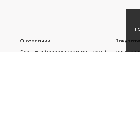
п
О компании
Покупат
Франшиза (коммерческая концессия)
Как опред
Карьера в ЯХОНТ
Акции
Контакты
Скупка и 
Магазины
Отзывы
Электронн
Правила п
подарочны