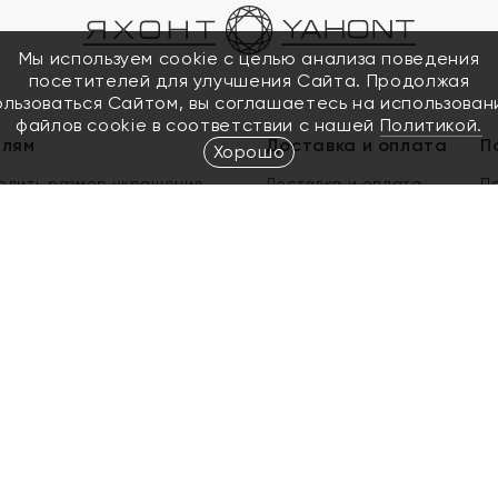
Мы используем cookie с целью анализа поведения
посетителей для улучшения Сайта. Продолжая
ользоваться Сайтом, вы соглашаетесь на использован
файлов cookie в соответствии с нашей
Политикой.
елям
Доставка и оплата
П
Хорошо
елить размер украшения
Доставка и оплата
П
п
обмен золота
ый подарочный сертификат
ользования Электронным
м сертификатом «Яхонт»