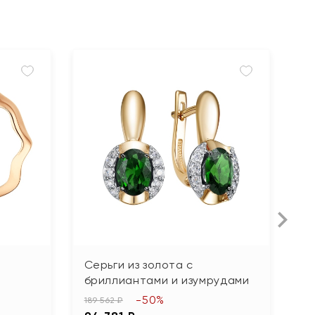
Л
Серьги из золота с
С
бриллиантами и изумрудами
ф
-50%
189 562 ₽
32