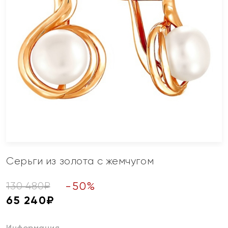
Серьги из золота с жемчугом
-
50
%
130 480
₽
65 240
₽
Информация