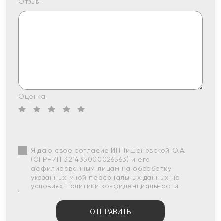
Отзыв:
Оценка:
Я даю свое согласие ИП Тишеновской О.А.
(ОГРНИП 321435000026563) и его
аффилированным лицам на обработку
указанных мной персональных данных на
условиях
Политики конфиденциальности
ОТПРАВИТЬ