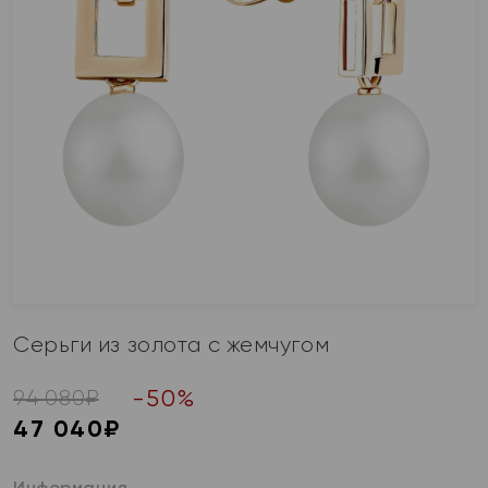
Серьги из золота с жемчугом
-
50
%
94 080
₽
47 040
₽
Информация