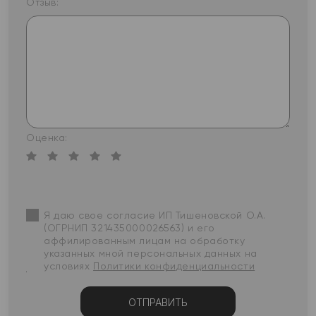
Отзыв:
Оценка:
Я даю свое согласие ИП Тишеновской О.А.
(ОГРНИП 321435000026563) и его
аффилированным лицам на обработку
указанных мной персональных данных на
условиях
Политики конфиденциальности
ОТПРАВИТЬ