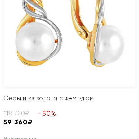
Серьги из золота с жемчугом
-
50
%
118 720
₽
59 360
₽
Информация