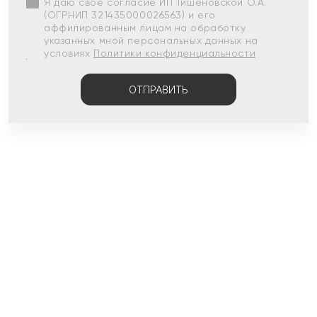
Я даю свое согласие ИП Тишеновской О.А.
(ОГРНИП 321435000026563) и его
аффилированным лицам на обработку
указанных мной персональных данных на
условиях
Политики конфиденциальности
ОТПРАВИТЬ