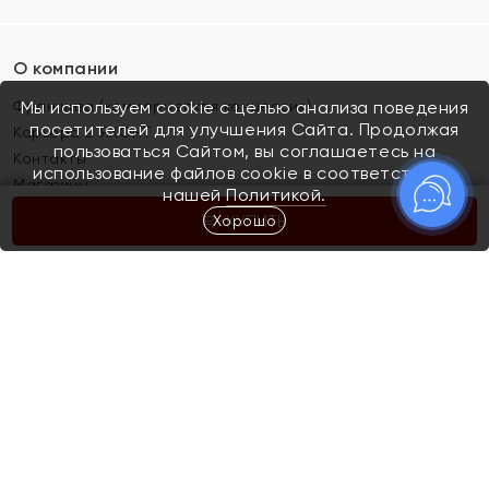
О компании
Франшиза (коммерческая концессия)
Мы используем cookie с целью анализа поведения
посетителей для улучшения Сайта. Продолжая
Карьера в ЯХОНТ
пользоваться Сайтом, вы соглашаетесь на
Контакты
использование файлов cookie в соответствии с
Магазины
нашей
Политикой.
Хорошо
КУПИТЬ
Покупателям
Как определить размер украшения
Киров
Акции
Магазины
Скупка и обмен золота
Отзывы
Электронный подарочный сертификат
Помолвка и свадьба
Правила пользования Электронным
Каталог
подарочным сертификатом «Яхонт»
Новинки
Доставка и оплата
Акции