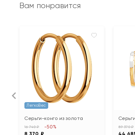
Вам понравится
ЛегкоВес
Серьги-конго из золота
Серьги
-50%
16 740 ₽
89 370 ₽
8 370 ₽
44 68