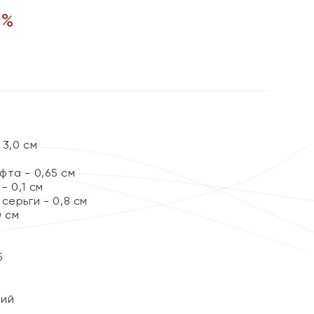
0
%
3,0 см
та - 0,65 см
 0,1 см
серьги - 0,8 см
0 см
5
кий