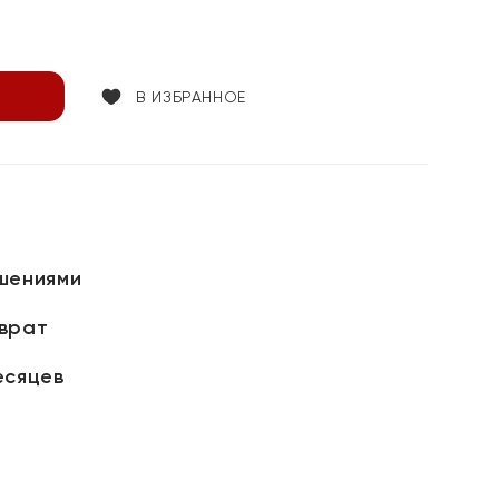
В ИЗБРАННОЕ
шениями
зврат
есяцев