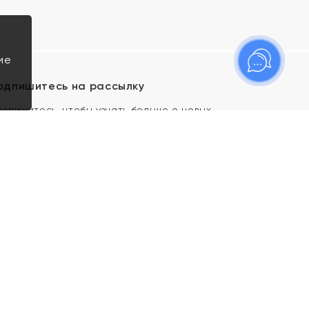
ие
одпишитесь на рассылку
одпишитесь, чтобы узнать больше о новых
оступлениях, новостях и спецпредложениях Яхонт!
Я даю свое согласие ИП Тишеновской О.А.
(ОГРНИП 321435000026563) и его
аффилированным лицам на обработку указанных
мной персональных данных на условиях
Политики