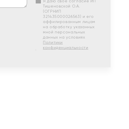
Я даю свое согласие ИП
Тишеновской О.А.
(ОГРНИП
321435000026563) и его
аффилированным лицам
на обработку указанных
мной персональных
данных на условиях
Политики
конфиденциальности