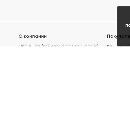
п
О компании
Покупат
Франшиза (коммерческая концессия)
Как опред
Карьера в ЯХОНТ
Акции
Контакты
Скупка и 
Магазины
Отзывы
Электронн
Правила п
подарочны