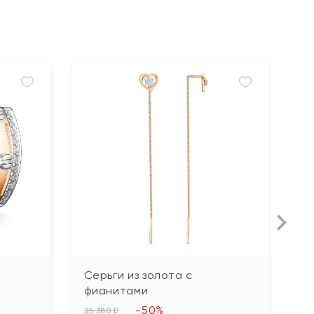
Серьги из золота с
С
фианитами
ф
-50%
25 380 ₽
45