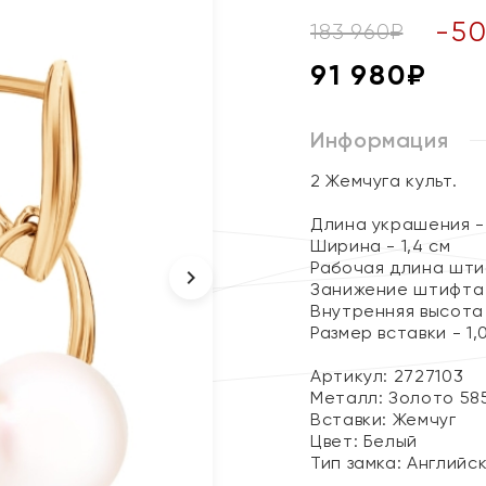
-
5
183 960
₽
91 980
₽
Информация
2 Жемчуга культ.
Длина украшения - 
Ширина - 1,4 см
Рабочая длина штиф
Занижение штифта -
Внутренняя высота 
Размер вставки - 1,
Артикул: 2727103
Металл:
Золото 58
Вставки:
Жемчуг
Цвет:
Белый
Тип замка:
Английс