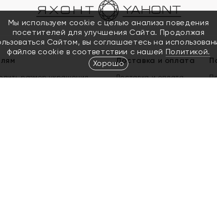
Мы используем cookie с целью анализа поведения
посетителей для улучшения Сайта. Продолжая
ользоваться Сайтом, вы соглашаетесь на использован
файлов cookie в соответствии с нашей
Политикой.
елям
Доставка и оплата
П
Хорошо
елить размер украшения
Доставка и оплата
П
п
обмен золота
ый подарочный сертификат
ользования Электронным
м сертификатом «Яхонт»