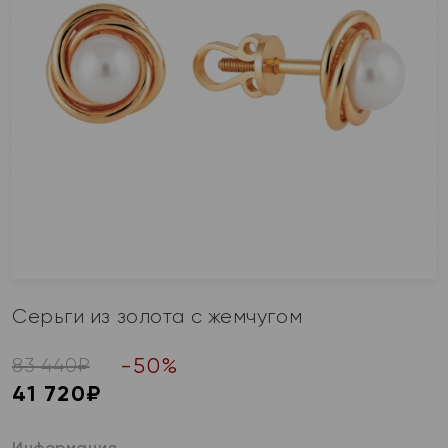
Серьги из золота с жемчугом
-
50
%
83 440
₽
41 720
₽
Информация