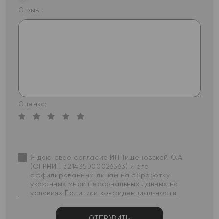
Отзыв:
Оценка:
Я даю свое согласие ИП Тишеновской О.А.
(ОГРНИП 321435000026563) и его
аффилированным лицам на обработку
указанных мной персональных данных на
условиях
Политики конфиденциальности
ОТПРАВИТЬ