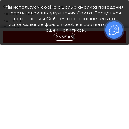
Франшиза (коммерческая концессия)
Мы используем cookie с целью анализа поведения
посетителей для улучшения Сайта. Продолжая
Карьера в ЯХОНТ
пользоваться Сайтом, вы соглашаетесь на
Контакты
использование файлов cookie в соответствии с
Магазины
нашей
Политикой.
Хорошо
КУПИТЬ
Покупателям
Как определить размер украшения
Киров
Акции
Магазины
Скупка и обмен золота
Отзывы
Электронный подарочный сертификат
Помолвка и свадьба
Правила пользования Электронным
Каталог
подарочным сертификатом «Яхонт»
Новинки
Доставка и оплата
Акции
Скупка и обмен золота
Доставка и оплата