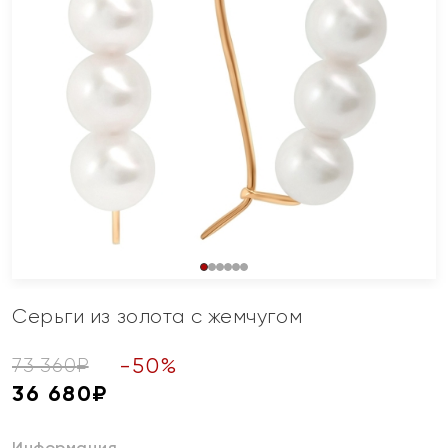
Серьги из золота с жемчугом
-
50
%
73 360
₽
36 680
₽
Информация