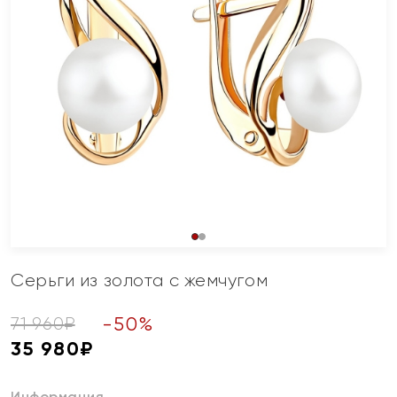
Серьги из золота с жемчугом
-
50
%
71 960
₽
35 980
₽
Информация