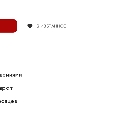
В ИЗБРАННОЕ
шениями
зврат
есяцев