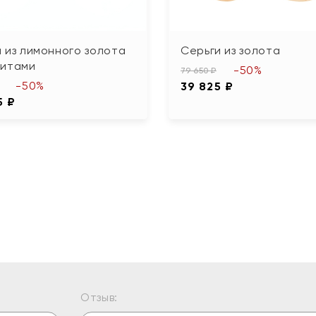
 из лимонного золота
Серьги из золота
нитами
-50%
79 650 ₽
-50%
39 825 ₽
5 ₽
Отзыв: