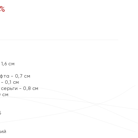
%
1,6 см
та - 0,7 см
 0,1 см
серьги - 0,8 см
0 см
5
кий