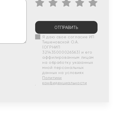
ОТПРАВИТЬ
Я даю свое согласие ИП
Тишеновской О.А.
(ОГРНИП
321435000026563) и его
аффилированным лицам
на обработку указанных
мной персональных
данных на условиях
Политики
конфиденциальности