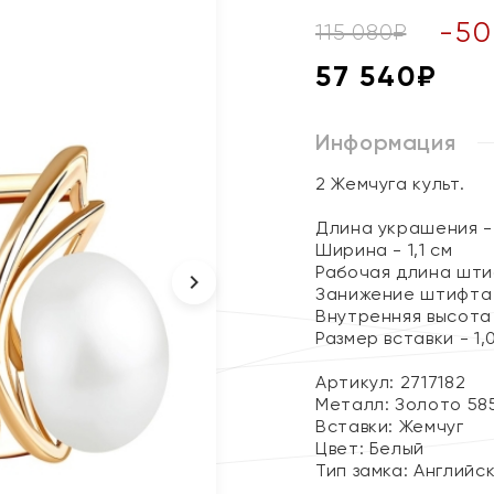
-
50
115 080
₽
57 540
₽
Информация
2 Жемчуга культ.
Длина украшения - 
Ширина - 1,1 см
Рабочая длина штиф
Занижение штифта -
Внутренняя высота 
Размер вставки - 1,
Артикул: 2717182
Металл:
Золото 58
Вставки:
Жемчуг
Цвет:
Белый
Тип замка:
Английс