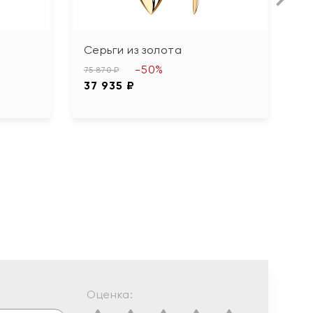
Серьги из золота
С
ф
-50%
75 870 ₽
37 935 ₽
79
3
Оценка: