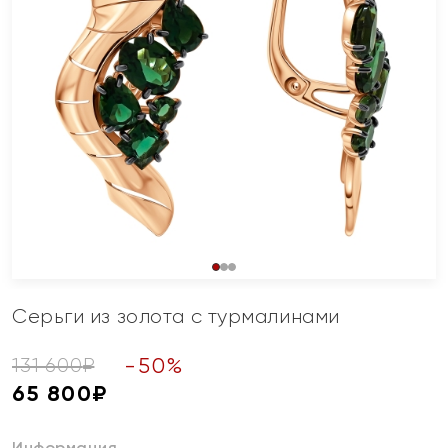
Серьги из золота с турмалинами
-
50
%
131 600
₽
65 800
₽
Информация