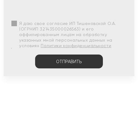
Я даю свое согласие ИП Тишеновской О.А.
(ОГРНИП 321435000026563) и его
аффилированным лицам на обработку
указанных мной персональных данных на
условиях
Политики конфиденциальности
ОТПРАВИТЬ