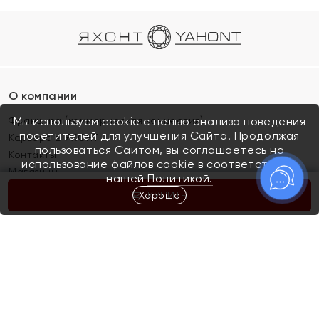
О компании
Франшиза (коммерческая концессия)
Мы используем cookie с целью анализа поведения
посетителей для улучшения Сайта. Продолжая
Карьера в ЯХОНТ
пользоваться Сайтом, вы соглашаетесь на
Контакты
использование файлов cookie в соответствии с
Магазины
нашей
Политикой.
Хорошо
КУПИТЬ
Покупателям
Как определить размер украшения
Киров
Акции
Магазины
Скупка и обмен золота
Отзывы
Электронный подарочный сертификат
Помолвка и свадьба
Правила пользования Электронным