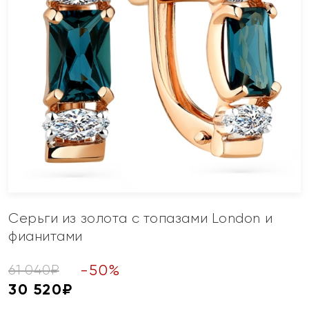
Серьги из золота с топазами London и
фианитами
-
50
%
61 040
₽
30 520
₽