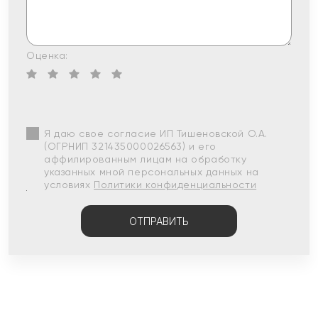
Оценка:
Я даю свое согласие ИП Тишеновской О.А.
(ОГРНИП 321435000026563) и его
аффилированным лицам на обработку
указанных мной персональных данных на
условиях
Политики конфиденциальности
ОТПРАВИТЬ