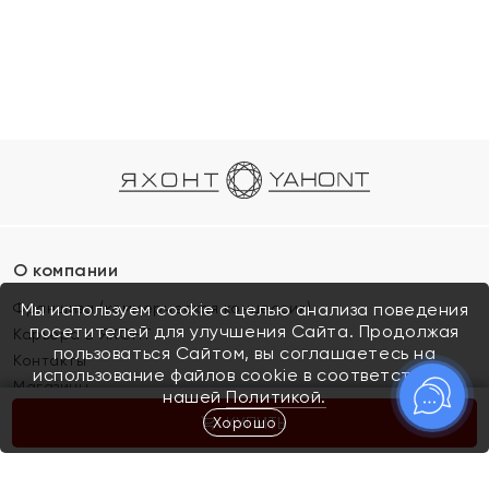
О компании
Франшиза (коммерческая концессия)
Мы используем cookie с целью анализа поведения
посетителей для улучшения Сайта. Продолжая
Карьера в ЯХОНТ
пользоваться Сайтом, вы соглашаетесь на
Контакты
использование файлов cookie в соответствии с
Магазины
нашей
Политикой.
Хорошо
КУПИТЬ
Покупателям
Как определить размер украшения