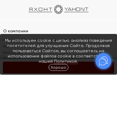
О компании
Франшиза (коммерческая концессия)
Мы используем cookie с целью анализа поведения
посетителей для улучшения Сайта. Продолжая
Карьера в ЯХОНТ
пользоваться Сайтом, вы соглашаетесь на
Контакты
использование файлов cookie в соответствии с
Магазины
нашей
Политикой.
Хорошо
КУПИТЬ
Покупателям
Как определить размер украшения
Киров
Акции
Магазины
Скупка и обмен золота
Отзывы
Электронный подарочный сертификат
Помолвка и свадьба
Правила пользования Электронным
Каталог