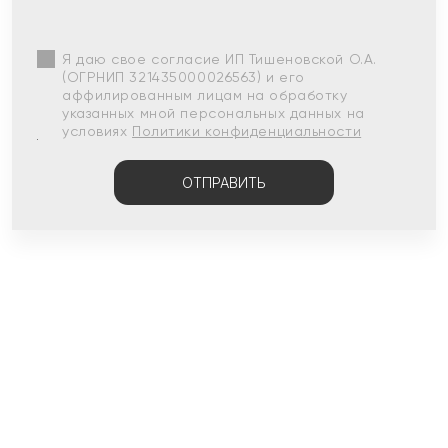
Я даю свое согласие ИП Тишеновской О.А.
(ОГРНИП 321435000026563) и его
аффилированным лицам на обработку
указанных мной персональных данных на
условиях
Политики конфиденциальности
ОТПРАВИТЬ