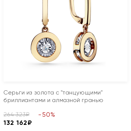
Серьги из золота с "танцующими"
бриллиантами и алмазной гранью
-
50
%
264 323
₽
132 162
₽