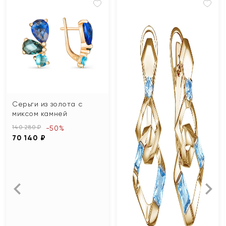
Серьги из золота с
миксом камней
140 280 ₽
-50%
70 140 ₽