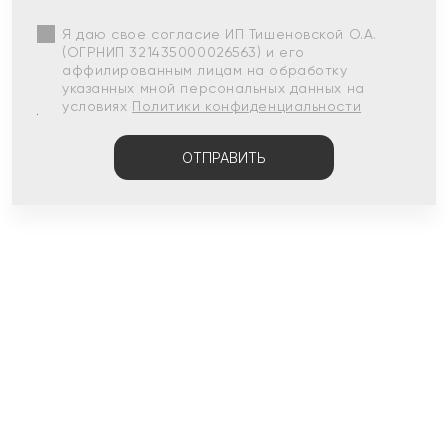
Я даю свое согласие ИП Тишеновской О.А.
(ОГРНИП 321435000026563) и его
аффилированным лицам на обработку
указанных мной персональных данных на
условиях
Политики конфиденциальности
ОТПРАВИТЬ