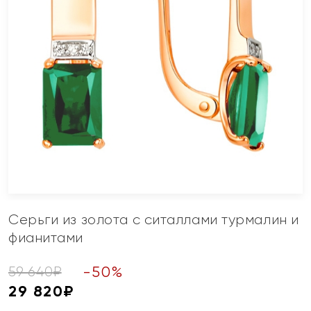
Серьги из золота с ситаллами турмалин и
фианитами
-
50
%
59 640
₽
29 820
₽