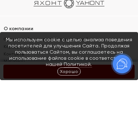
О компании
Франшиза (коммерческая концессия)
Мы используем cookie с целью анализа поведения
посетителей для улучшения Сайта. Продолжая
Карьера в ЯХОНТ
пользоваться Сайтом, вы соглашаетесь на
Контакты
использование файлов cookie в соответствии с
Магазины
нашей
Политикой.
Хорошо
КУПИТЬ
Покупателям
Как определить размер украшения
Киров
Акции
Магазины
Скупка и обмен золота
Отзывы
Электронный подарочный сертификат
Помолвка и свадьба
Правила пользования Электронным
Каталог
подарочным сертификатом «Яхонт»
Новинки