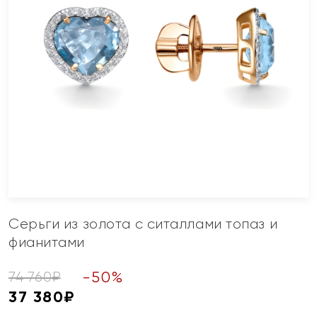
Серьги из золота с ситаллами топаз и
фианитами
-
50
%
74 760
₽
37 380
₽