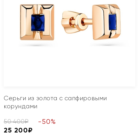
Серьги из золота с сапфировыми
корундами
-
50
%
50 400
₽
25 200
₽