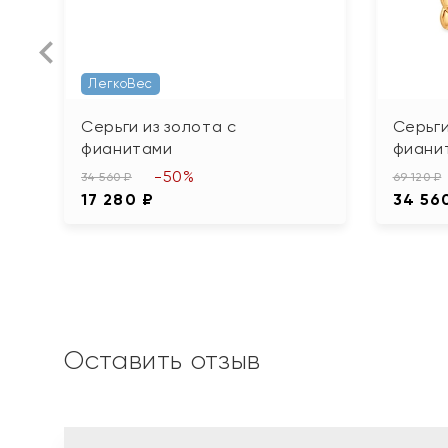
ЛегкоВес
Серьги из золота с
Серьги
фианитами
фиани
-50%
34 560 ₽
69 120 ₽
17 280 ₽
34 56
Оставить отзыв