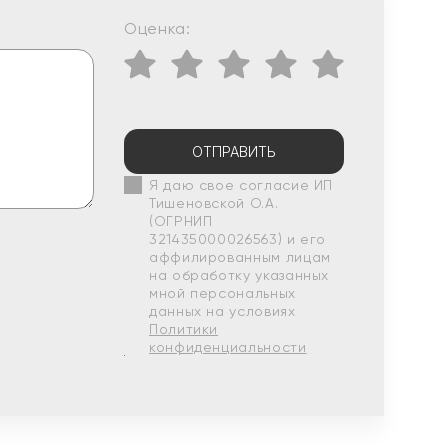
Оценка:
ОТПРАВИТЬ
Я даю свое согласие ИП
Тишеновской О.А.
(ОГРНИП
321435000026563) и его
аффилированным лицам
на обработку указанных
мной персональных
данных на условиях
Политики
конфиденциальности