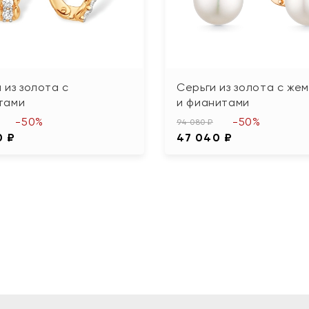
 из золота с
Серьги из золота с же
тами
и фианитами
-50%
-50%
94 080 ₽
0 ₽
47 040 ₽