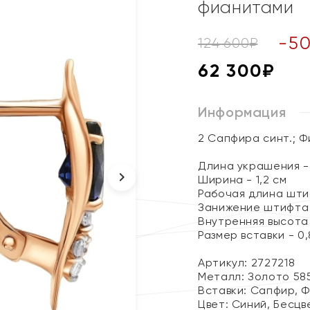
фианитами
-
5
124 600
₽
62 300
₽
Информация
2 Сапфира синт.; 
Длина украшения - 
Ширина - 1,2 см
Рабочая длина штиф
Занижение штифта 
Внутренняя высота 
Размер вставки - 0,8
Артикул: 2727218
Металл:
Золото 58
Вставки:
Сапфир, 
Цвет:
Синий, Бесцв