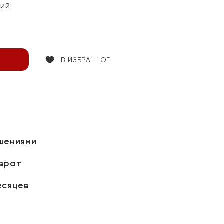
кий
В ИЗБРАННОЕ
шениями
зврат
есяцев