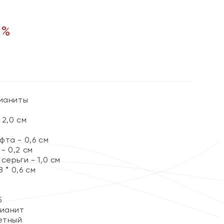
0
%
Фианиты
2,0 см
та - 0,6 см
- 0,2 см
серьги - 1,0 см
 * 0,6 см
5
Фианит
етный