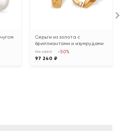
мчугом
Серьги из золота с
С
бриллиантами и изумрудами
з
-50%
194 480 ₽
40
97 240 ₽
2