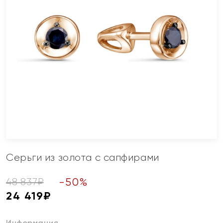
Серьги из золота с сапфирами
-
50
%
48 837
₽
24 419
₽
Информация