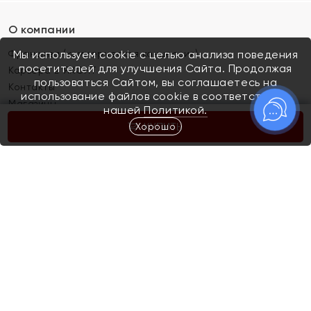
О компании
Франшиза (коммерческая концессия)
Мы используем cookie с целью анализа поведения
посетителей для улучшения Сайта. Продолжая
Карьера в ЯХОНТ
пользоваться Сайтом, вы соглашаетесь на
Контакты
использование файлов cookie в соответствии с
Магазины
нашей
Политикой.
Хорошо
КУПИТЬ
Покупателям
Как определить размер украшения
Киров
Акции
Магазины
Скупка и обмен золота
Отзывы
Электронный подарочный сертификат
Помолвка и свадьба
Правила пользования Электронным
Каталог
подарочным сертификатом «Яхонт»
Новинки
Доставка и оплата
Акции