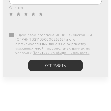
Оценка:
Я даю свое согласие ИП Тишеновской О.А.
(ОГРНИП 321435000026563) и его
аффилированным лицам на обработку
указанных мной персональных данных на
условиях
Политики конфиденциальности
ОТПРАВИТЬ