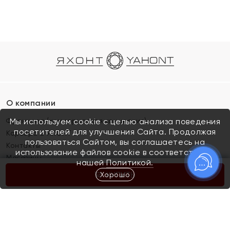
О компании
Франшиза (коммерческая концессия)
Мы используем cookie с целью анализа поведения
посетителей для улучшения Сайта. Продолжая
Карьера в ЯХОНТ
пользоваться Сайтом, вы соглашаетесь на
Контакты
использование файлов cookie в соответствии с
Магазины
нашей
Политикой.
Хорошо
КУПИТЬ
Покупателям
Как определить размер украшения
Киров
Акции
Магазины
Скупка и обмен золота