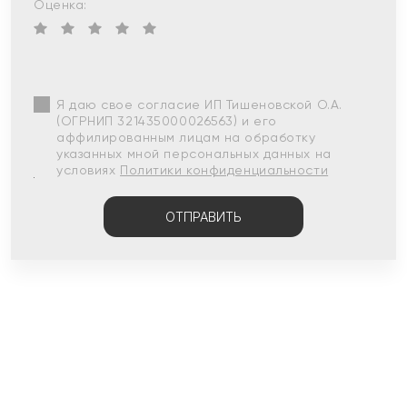
Оценка:
Я даю свое согласие ИП Тишеновской О.А.
(ОГРНИП 321435000026563) и его
аффилированным лицам на обработку
указанных мной персональных данных на
условиях
Политики конфиденциальности
ОТПРАВИТЬ