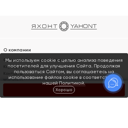
О компании
Франшиза (коммерческая концессия)
Мы используем cookie с целью анализа поведения
посетителей для улучшения Сайта. Продолжая
Карьера в ЯХОНТ
пользоваться Сайтом, вы соглашаетесь на
Контакты
использование файлов cookie в соответствии с
Магазины
нашей
Политикой.
Хорошо
КУПИТЬ
Покупателям
Как определить размер украшения
Киров
Акции
Магазины
Скупка и обмен золота
Отзывы