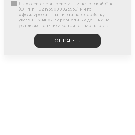
Я даю свое согласие ИП Тишеновской О.А.
(ОГРНИП 321435000026563) и его
аффилированным лицам на обработку
указанных мной персональных данных на
условиях
Политики конфиденциальности
ОТПРАВИТЬ