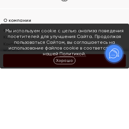
О компании
Франшиза (коммерческая концессия)
Мы используем cookie с целью анализа поведения
посетителей для улучшения Сайта. Продолжая
Карьера в ЯХОНТ
пользоваться Сайтом, вы соглашаетесь на
Контакты
использование файлов cookie в соответствии с
Магазины
нашей
Политикой.
Хорошо
КУПИТЬ
Покупателям
Как определить размер украшения
Киров
Акции
Магазины
Скупка и обмен золота
Отзывы
Электронный подарочный сертификат
Помолвка и свадьба
Правила пользования Электронным
Каталог
подарочным сертификатом «Яхонт»
Новинки