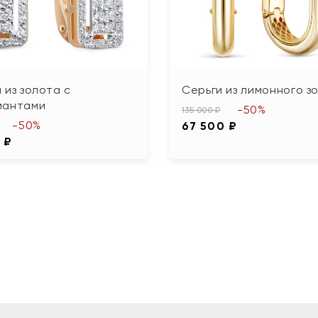
 из золота с
Серьги из лимонного з
иантами
-50%
135 000 ₽
-50%
67 500 ₽
 ₽