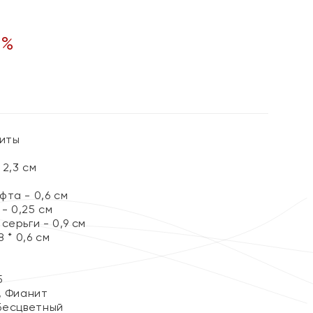
0
%
ниты
2,3 см
та - 0,6 см
- 0,25 см
серьги - 0,9 см
 * 0,6 см
5
, Фианит
Бесцветный