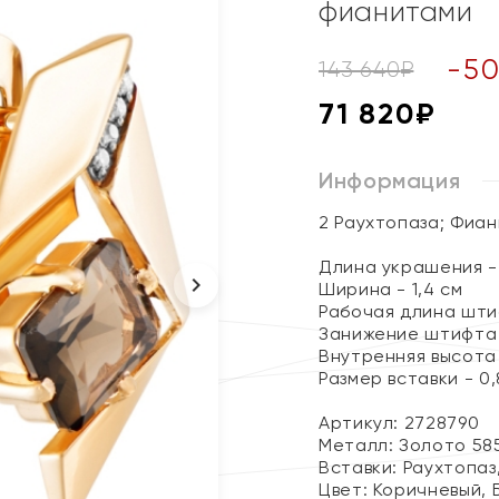
фианитами
-
5
143 640
₽
71 820
₽
Информация
2 Раухтопаза; Фиа
Длина украшения - 
Ширина - 1,4 см
Рабочая длина штиф
Занижение штифта 
Внутренняя высота 
Размер вставки - 0,8
Артикул: 2728790
Металл:
Золото 58
Вставки:
Раухтопаз
Цвет:
Коричневый, 