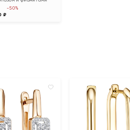
-50%
0 ₽