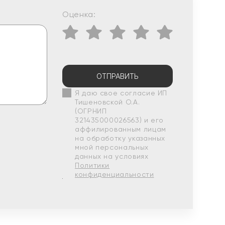
Оценка:
ОТПРАВИТЬ
Я даю свое согласие ИП
Тишеновской О.А.
(ОГРНИП
321435000026563) и его
аффилированным лицам
на обработку указанных
мной персональных
данных на условиях
Политики
конфиденциальности