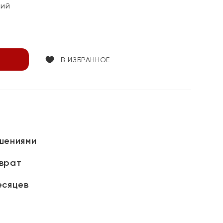
кий
В ИЗБРАННОЕ
шениями
зврат
есяцев