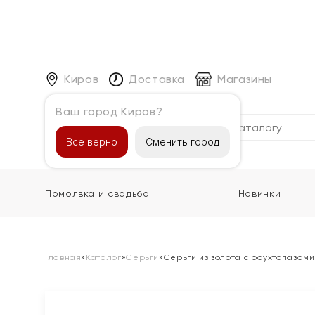
Киров
Доставка
Магазины
Ваш город Киров?
Каталог
Все верно
Сменить город
Помолвка и свадьба
Новинки
Главная
»
Каталог
»
Серьги
»
Серьги из золота с раухтопазам