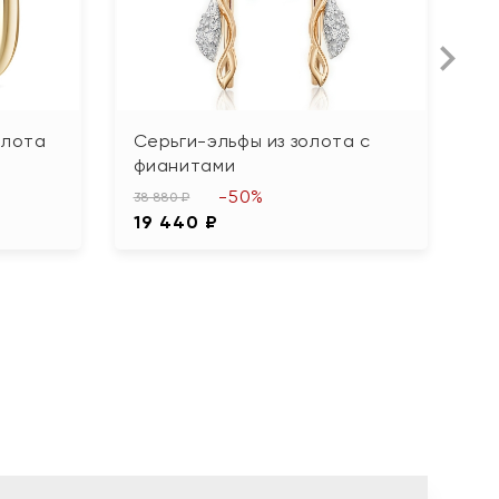
олота
Серьги-эльфы из золота с
С
фианитами
ф
-50%
38 880 ₽
80
19 440 ₽
4