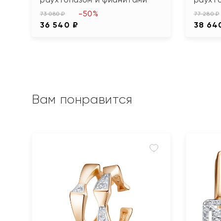
-50%
73 080 ₽
77 280 ₽
36 540 ₽
38 64
Вам понравится