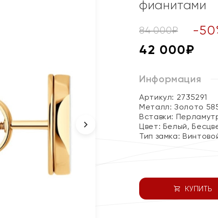
фианитами
-
50
84 000
₽
42 000
₽
Информация
Артикул: 2735291
Металл:
Золото 58
Вставки:
Перламутр
Цвет:
Белый, Бесцв
Тип замка:
Винтово
КУПИТЬ