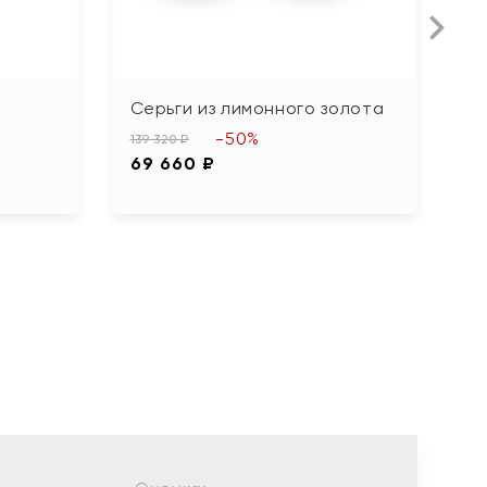
Серьги из лимонного золота
С
б
-50%
139 320 ₽
69 660 ₽
13
6