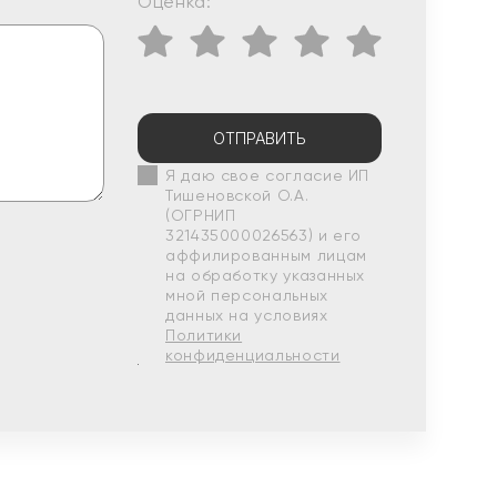
Оценка:
ОТПРАВИТЬ
Я даю свое согласие ИП
Тишеновской О.А.
(ОГРНИП
321435000026563) и его
аффилированным лицам
на обработку указанных
мной персональных
данных на условиях
Политики
конфиденциальности