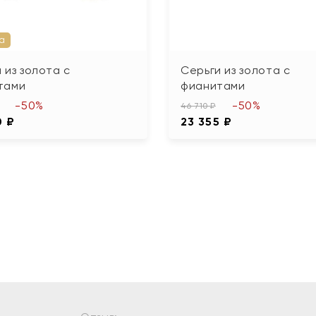
а
 из золота с
Серьги из золота с
тами
фианитами
-50%
-50%
46 710 ₽
0 ₽
23 355 ₽