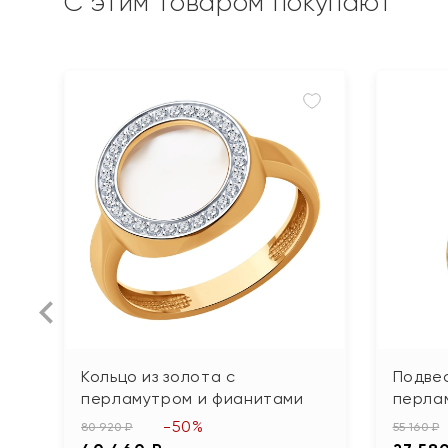
С этим товаром покупают
Кольцо из золота с
Подвес
перламутром и фианитами
перла
-50%
80 920 ₽
55 160 ₽