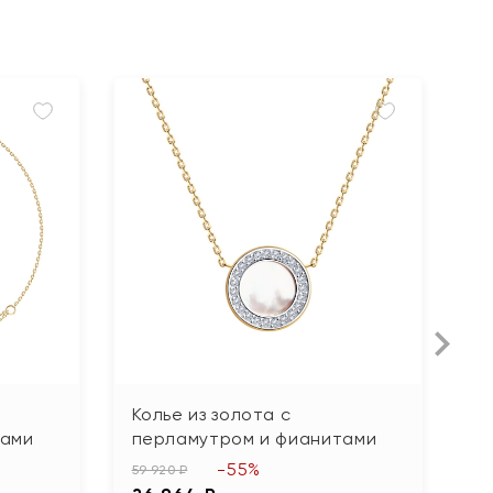
Колье из золота с
С
тами
перламутром и фианитами
п
-55%
59 920 ₽
113