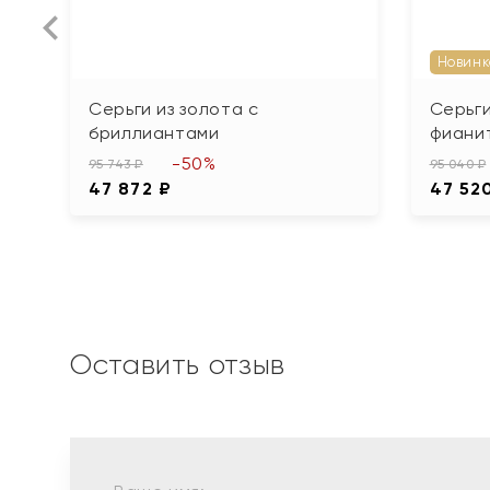
Новинк
Серьги из золота с
Серьги
бриллиантами
фиани
-50%
95 743 ₽
95 040 ₽
47 872 ₽
47 52
Оставить отзыв