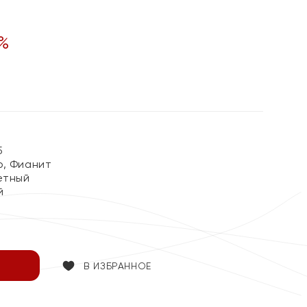
%
5
, Фианит
етный
й
В ИЗБРАННОЕ