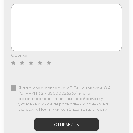
Оценка:
Я даю свое согласие ИП Тишеновской О.А.
(ОГРНИП 321435000026563) и его
аффилированным лицам на обработку
указанных мной персональных данных на
условиях
Политики конфиденциальности
ОТПРАВИТЬ