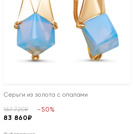
Серьги из золота с опалами
-
50
%
167 720
₽
83 860
₽
Информация