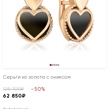
Серьги из золота с ониксом
-
50
%
125 700
₽
62 850
₽
Информация