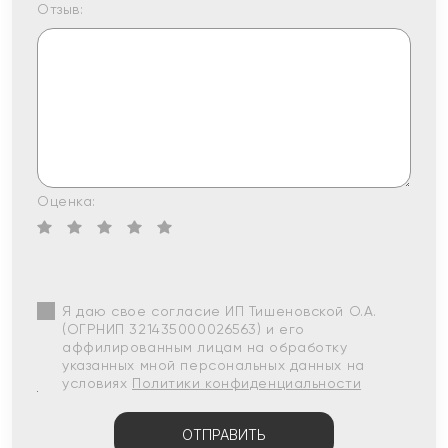
Отзыв:
Оценка:
Я даю свое согласие ИП Тишеновской О.А.
(ОГРНИП 321435000026563) и его
аффилированным лицам на обработку
указанных мной персональных данных на
условиях
Политики конфиденциальности
ОТПРАВИТЬ