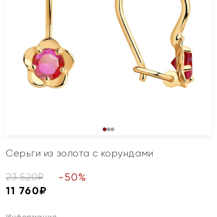
Серьги из золота с корундами
-
50
%
23 520
₽
11 760
₽
Информация