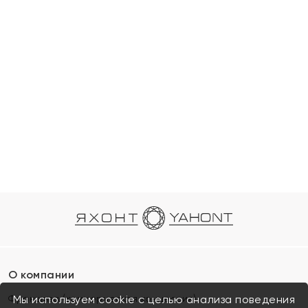
О компании
Франшиза (коммерческая концессия)
Мы используем cookie с целью анализа поведения