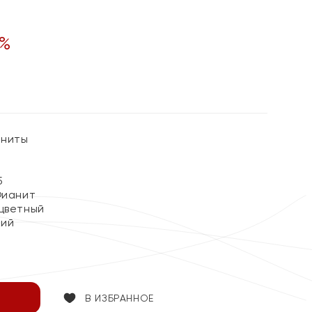
%
аниты
5
Фианит
цветный
кий
В ИЗБРАННОЕ