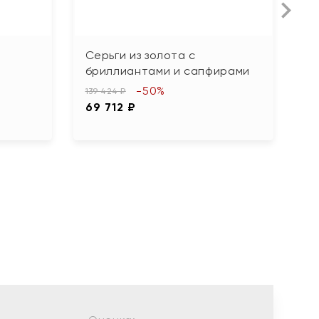
Серьги из золота с
С
бриллиантами и сапфирами
74
-50%
3
139 424 ₽
69 712 ₽