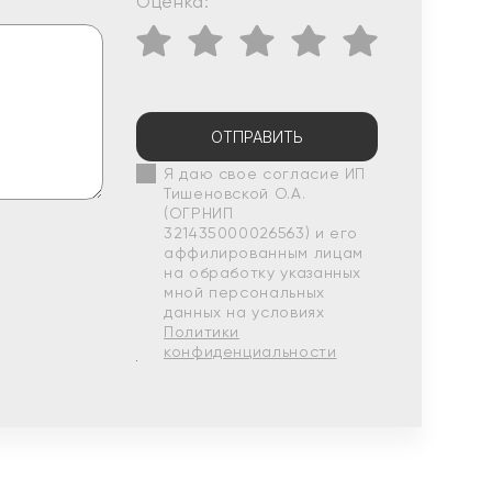
Оценка:
ОТПРАВИТЬ
Я даю свое согласие ИП
Тишеновской О.А.
(ОГРНИП
321435000026563) и его
аффилированным лицам
на обработку указанных
мной персональных
данных на условиях
Политики
конфиденциальности