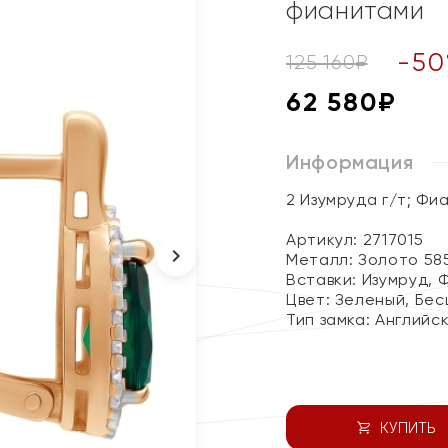
фианитами
-
50
125 160
₽
62 580
₽
Информация
2 Изумруда г/т; Фи
Артикул: 2717015
Металл:
Золото 58
Вставки:
Изумруд, 
Цвет:
Зеленый, Бес
Тип замка:
Английс
КУПИТЬ