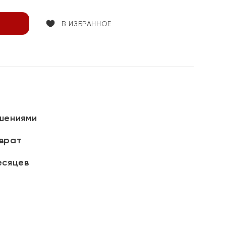
В ИЗБРАННОЕ
шениями
зврат
есяцев