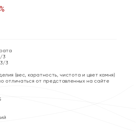
%
арата
3/3
 3/3
елия (вес, каратность, чистота и цвет камня)
но отличаться от представленных на сайте
5
кий