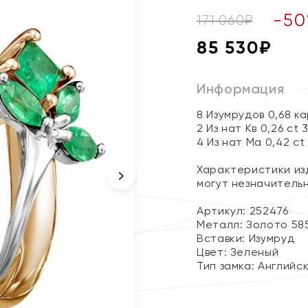
-
50
171 060
₽
85 530
₽
Информация
8 Изумрудов 0,68 к
2 Из нат Кв 0,26 ct 
4 Из нат Ма 0,42 ct
Характеристики изд
могут незначитель
Артикул: 252476
Металл:
Золото 58
Вставки:
Изумруд
Цвет:
Зеленый
Тип замка:
Английс