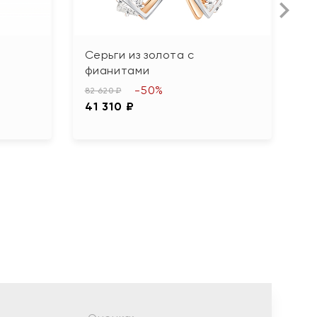
Л
Серьги из золота с
С
фианитами
г
-50%
82 620 ₽
19
41 310 ₽
9