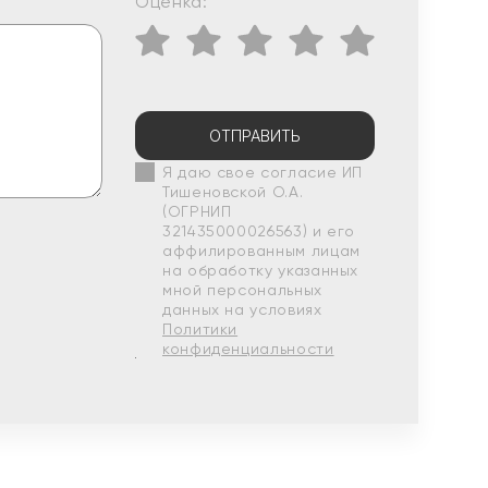
Оценка:
ОТПРАВИТЬ
Я даю свое согласие ИП
Тишеновской О.А.
(ОГРНИП
321435000026563) и его
аффилированным лицам
на обработку указанных
мной персональных
данных на условиях
Политики
конфиденциальности