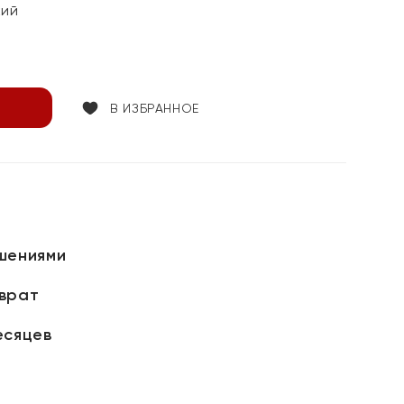
кий
В ИЗБРАННОЕ
шениями
зврат
есяцев