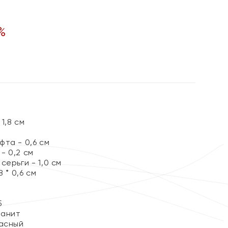
%
ы
1,8 см
та - 0,6 см
- 0,2 см
серьги - 1,0 см
 * 0,6 см
5
ианит
асный