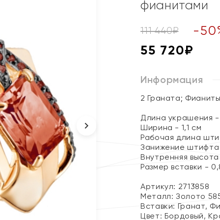
фианитами
-
50
111 440
₽
55 720
₽
Информация
2 Граната; Фианит
Длина украшения - 
Ширина - 1,1 см
Рабочая длина штиф
Занижение штифта 
Внутренняя высота 
Размер вставки - 0,8
Артикул: 2713858
Металл:
Золото 58
Вставки:
Гранат, Ф
Цвет:
Бордовый, Кр