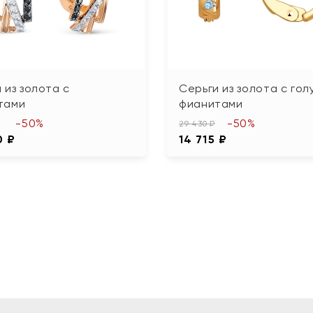
 из золота с
Серьги из золота с го
тами
фианитами
-50%
-50%
29 430 ₽
0 ₽
14 715 ₽