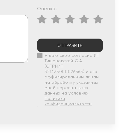
Оценка:
ОТПРАВИТЬ
Я даю свое согласие ИП
Тишеновской О.А.
(ОГРНИП
321435000026563) и его
аффилированным лицам
на обработку указанных
мной персональных
данных на условиях
Политики
конфиденциальности