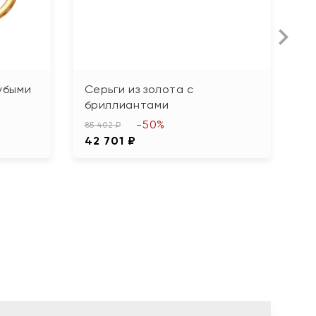
лубыми
Серьги из золота с
С
бриллиантами
ф
-50%
85 402 ₽
71
42 701 ₽
3