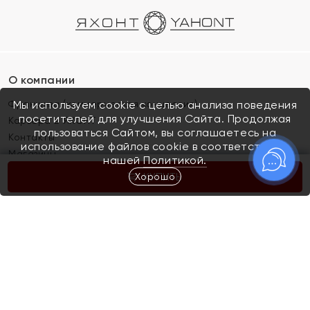
О компании
Франшиза (коммерческая концессия)
Мы используем cookie с целью анализа поведения
посетителей для улучшения Сайта. Продолжая
Карьера в ЯХОНТ
пользоваться Сайтом, вы соглашаетесь на
Контакты
использование файлов cookie в соответствии с
Магазины
нашей
Политикой.
Хорошо
КУПИТЬ
Покупателям
Как определить размер украшения
Киров
Акции
Магазины
Скупка и обмен золота
Отзывы
Электронный подарочный сертификат
Помолвка и свадьба
Правила пользования Электронным
Каталог
подарочным сертификатом «Яхонт»