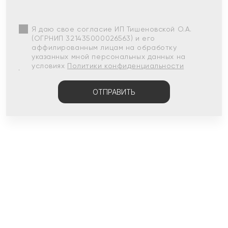
Я даю свое согласие ИП Тишеновской О.А.
(ОГРНИП 321435000026563) и его
аффилированным лицам на обработку
указанных мной персональных данных на
условиях
Политики конфиденциальности
ОТПРАВИТЬ