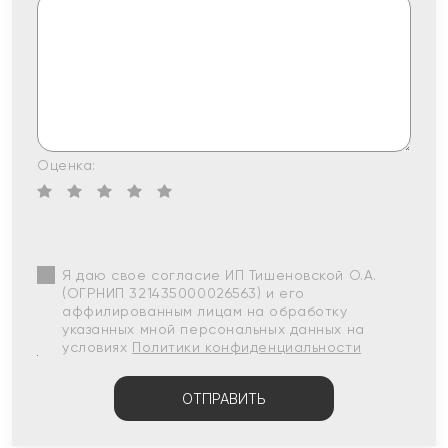
Оценка:
Я даю свое согласие ИП Тишеновской О.А.
(ОГРНИП 321435000026563) и его
аффилированным лицам на обработку
указанных мной персональных данных на
условиях
Политики конфиденциальности
ОТПРАВИТЬ