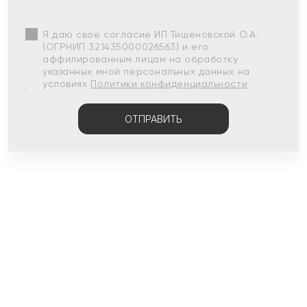
Я даю свое согласие ИП Тишеновской О.А.
(ОГРНИП 321435000026563) и его
аффилированным лицам на обработку
указанных мной персональных данных на
условиях
Политики конфиденциальности
ОТПРАВИТЬ