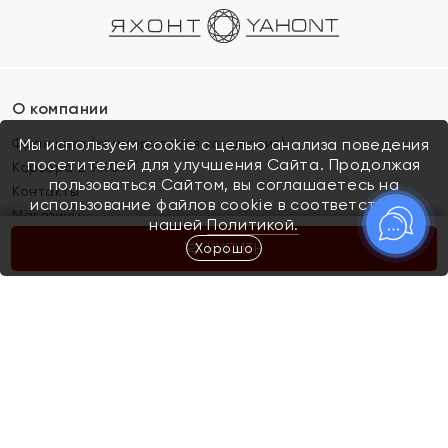
О компании
Франшиза (коммерческая концессия)
Мы используем cookie с целью анализа поведения
посетителей для улучшения Сайта. Продолжая
Карьера в ЯХОНТ
пользоваться Сайтом, вы соглашаетесь на
Контакты
использование файлов cookie в соответствии с
Магазины
нашей
Политикой.
Хорошо
КУПИТЬ
Покупателям
Как определить размер украшения
Киров
Акции
Магазины
Скупка и обмен золота
Отзывы
Электронный подарочный сертификат
Помолвка и свадьба
Правила пользования Электронным
Каталог
подарочным сертификатом «Яхонт»