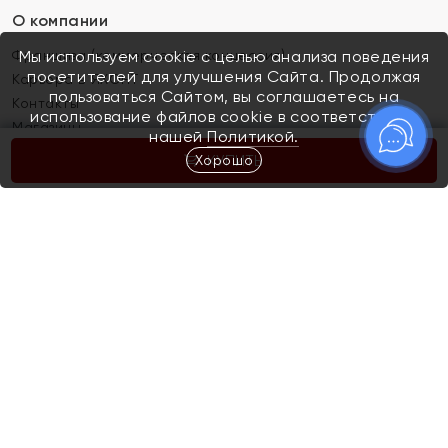
О компании
Франшиза (коммерческая концессия)
Мы используем cookie с целью анализа поведения
посетителей для улучшения Сайта. Продолжая
Карьера в ЯХОНТ
пользоваться Сайтом, вы соглашаетесь на
Контакты
использование файлов cookie в соответствии с
Магазины
нашей
Политикой.
Хорошо
КУПИТЬ
Покупателям
Как определить размер украшения
Киров
Акции
Магазины
Скупка и обмен золота
Отзывы
Электронный подарочный сертификат
Помолвка и свадьба
Правила пользования Электронным
Каталог
подарочным сертификатом «Яхонт»
Новинки
Доставка и оплата
Акции
Скупка и обмен золота
Доставка и оплата