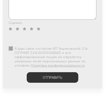
Оценка:
Я даю свое согласие ИП Тишеновской О.А.
(ОГРНИП 321435000026563) и его
аффилированным лицам на обработку
указанных мной персональных данных на
условиях
Политики конфиденциальности
ОТПРАВИТЬ