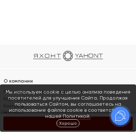
О компании
Франшиза (коммерческая концессия)
Мы используем cookie с целью анализа поведения
посетителей для улучшения Сайта. Продолжая
Карьера в ЯХОНТ
пользоваться Сайтом, вы соглашаетесь на
Контакты
использование файлов cookie в соответствии с
Магазины
нашей
Политикой.
Хорошо
КУПИТЬ
Покупателям