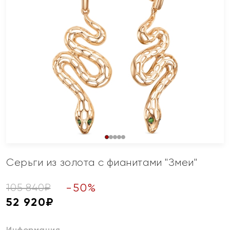
Серьги из золота с фианитами "Змеи"
-
50
%
105 840
₽
52 920
₽
Информация