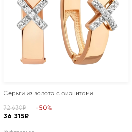
Серьги из золота с фианитами
-
50
%
72 630
₽
36 315
₽
Информация