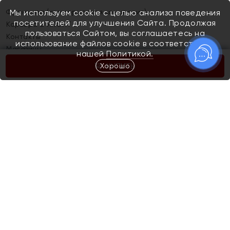
Франшиза (коммерческая концессия)
Мы используем cookie с целью анализа поведения
посетителей для улучшения Сайта. Продолжая
Карьера в ЯХОНТ
пользоваться Сайтом, вы соглашаетесь на
Контакты
использование файлов cookie в соответствии с
Магазины
нашей
Политикой.
Хорошо
КУПИТЬ
Покупателям
Как определить размер украшения
Киров
Акции
Магазины
Скупка и обмен золота
Отзывы
Электронный подарочный сертификат
Помолвка и свадьба
Правила пользования Электронным
Каталог
подарочным сертификатом «Яхонт»
Новинки
Доставка и оплата
Акции
Скупка и обмен золота
Доставка и оплата