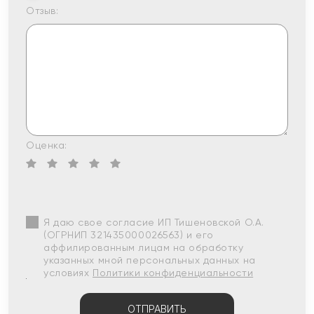
Отзыв:
Оценка:
Я даю свое согласие ИП Тишеновской О.А.
(ОГРНИП 321435000026563) и его
аффилированным лицам на обработку
указанных мной персональных данных на
условиях
Политики конфиденциальности
ОТПРАВИТЬ