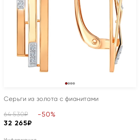
Серьги из золота с фианитами
-
50
%
64 530
₽
32 265
₽
Информация