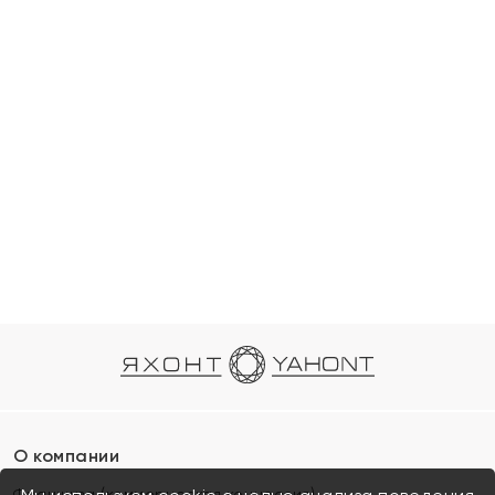
О компании
Франшиза (коммерческая концессия)