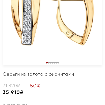
Серьги из золота с фианитами
-
50
%
71 820
₽
35 910
₽
Информация