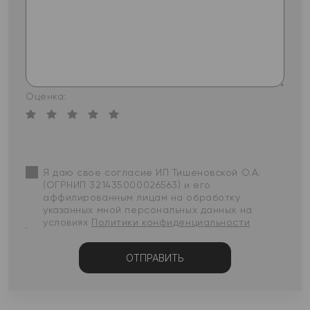
Оценка:
Я даю свое согласие ИП Тишеновской О.А.
(ОГРНИП 321435000026563) и его
аффилированным лицам на обработку
указанных мной персональных данных на
условиях
Политики конфиденциальности
ОТПРАВИТЬ