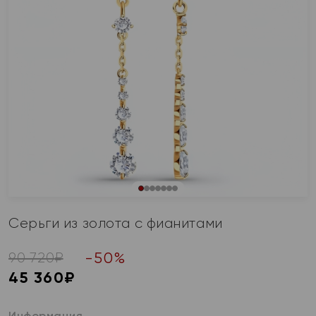
Серьги из золота с фианитами
-
50
%
90 720
₽
45 360
₽
Информация