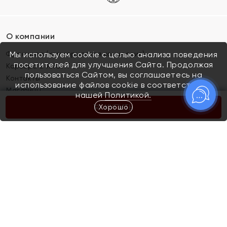
О компании
Франшиза (коммерческая концессия)
Мы используем cookie с целью анализа поведения
посетителей для улучшения Сайта. Продолжая
Карьера в ЯХОНТ
пользоваться Сайтом, вы соглашаетесь на
Контакты
использование файлов cookie в соответствии с
Магазины
нашей
Политикой.
Хорошо
КУПИТЬ
Покупателям
Как определить размер украшения
Киров
Акции
Магазины
Скупка и обмен золота
Отзывы
Электронный подарочный сертификат
Помолвка и свадьба
Правила пользования Электронным
Каталог
подарочным сертификатом «Яхонт»
Новинки