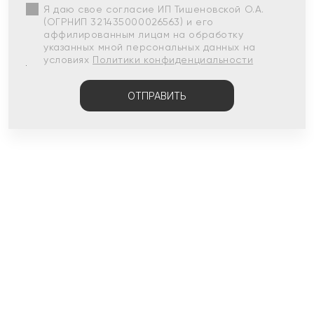
Я даю свое согласие ИП Тишеновской О.А.
(ОГРНИП 321435000026563) и его
аффилированным лицам на обработку
указанных мной персональных данных на
условиях
Политики конфиденциальности
ОТПРАВИТЬ