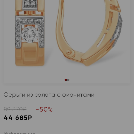
Серьги из золота с фианитами
-
50
%
89 370
₽
44 685
₽
Информация