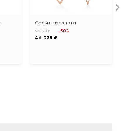
а
Серьги из золота
С
б
-50%
92 070 ₽
б
46 035 ₽
г
31
1