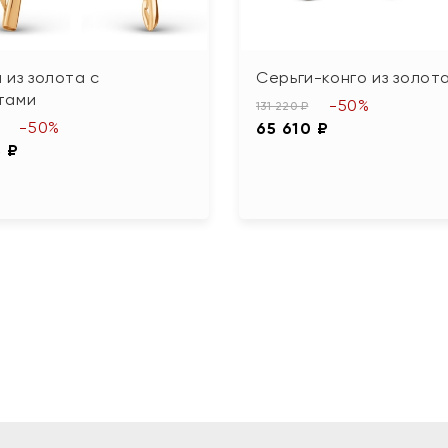
 из золота с
Серьги-конго из золот
тами
-50%
131 220 ₽
-50%
65 610 ₽
5 ₽