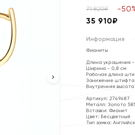
-
50
71 820
₽
35 910
₽
Информация
Фианиты
Длина украшения - 
Ширина - 0,8 см
Рабочая длина штиф
Занижение штифта -
Внутренняя высота 
Артикул: 2749487
Металл:
Золото 58
Вставки:
Фианит
Цвет:
Бесцветный
Тип замка:
Английс