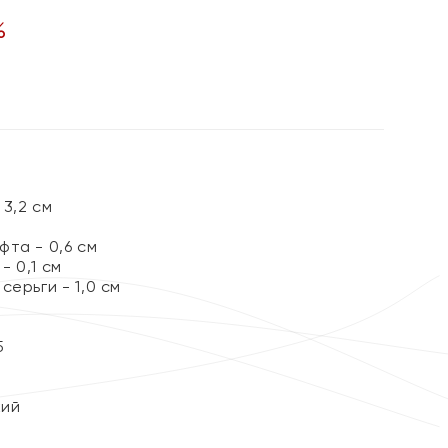
%
3,2 см
та - 0,6 см
 0,1 см
серьги - 1,0 см
5
кий