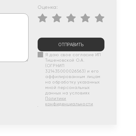
Оценка:
ОТПРАВИТЬ
Я даю свое согласие ИП
Тишеновской О.А.
(ОГРНИП
321435000026563) и его
аффилированным лицам
на обработку указанных
мной персональных
данных на условиях
Политики
конфиденциальности