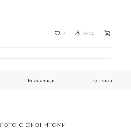
0
Вход
Информация
Контакты
олота с фианитами