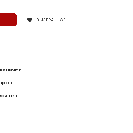
В ИЗБРАННОЕ
шениями
зврат
есяцев