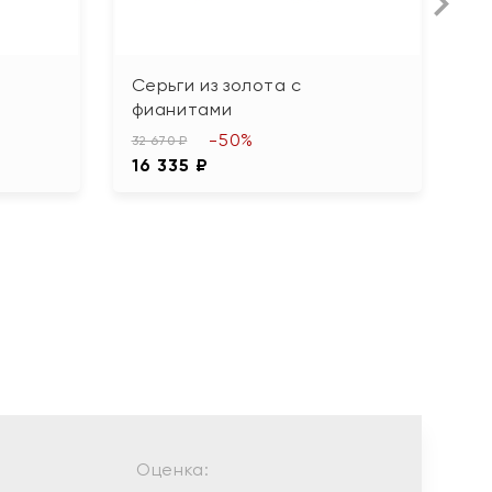
Серьги из золота с
С
фианитами
б
-50%
32 670 ₽
25
16 335 ₽
1
Оценка: