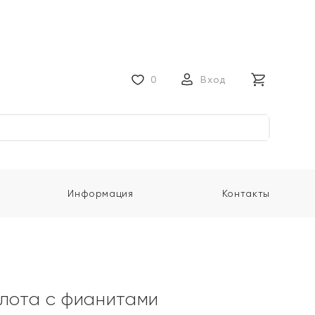
0
Вход
Информация
Контакты
олота с фианитами