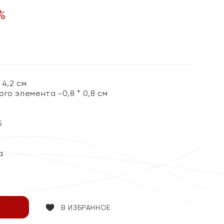
%
4,2 см
го элемента -0,8 * 0,8 см
5
а
В ИЗБРАННОЕ