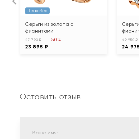
ЛегкоВес
Серьги из золота с
Серьги
фианитами
фиани
-50%
47 790 ₽
49 950 ₽
23 895 ₽
24 97
Оставить отзыв
Ваше имя: