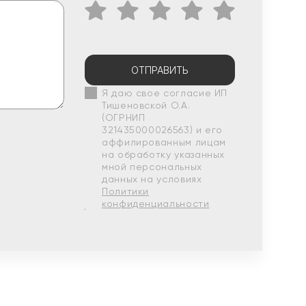
ОТПРАВИТЬ
Я даю свое согласие ИП
Тишеновской О.А.
(ОГРНИП
321435000026563) и его
аффилированным лицам
на обработку указанных
мной персональных
данных на условиях
Политики
конфиденциальности